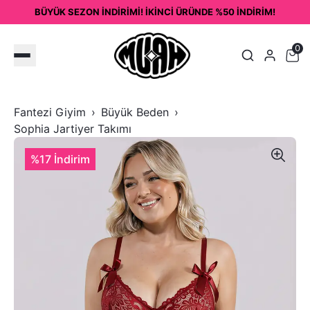
BÜYÜK SEZON İNDİRİMİ! İKİNCİ ÜRÜNDE %50 İNDİRİM!
0
Fantezi Giyim
Büyük Beden
Sophia Jartiyer Takımı
%17 İndirim