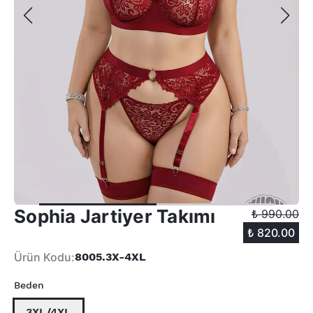
Sophia Jartiyer Takımı
₺ 990.00
₺ 820.00
Ürün Kodu
:
8005.3X-4XL
Beden
3XL/4XL