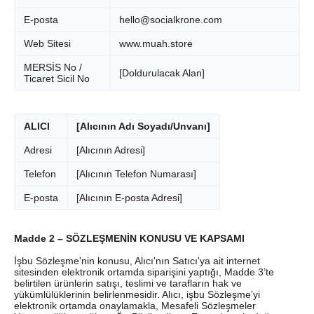
E-posta
hello@socialkrone.com
Web Sitesi
www.muah.store
MERSİS No /
[Doldurulacak Alan]
Ticaret Sicil No
ALICI
[Alıcının Adı Soyadı/Unvanı]
Adresi
[Alıcının Adresi]
Telefon
[Alıcının Telefon Numarası]
E-posta
[Alıcının E-posta Adresi]
Madde 2 – SÖZLEŞMENİN KONUSU VE KAPSAMI
İşbu Sözleşme'nin konusu, Alıcı'nın Satıcı'ya ait internet
sitesinden elektronik ortamda siparişini yaptığı, Madde 3’te
belirtilen ürünlerin satışı, teslimi ve tarafların hak ve
yükümlülüklerinin belirlenmesidir. Alıcı, işbu Sözleşme’yi
elektronik ortamda onaylamakla, Mesafeli Sözleşmeler