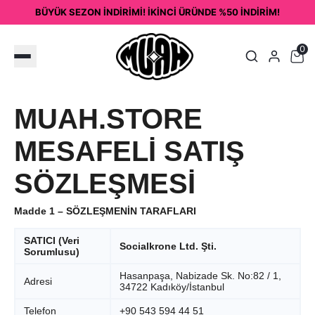
BÜYÜK SEZON İNDİRİMİ! İKİNCİ ÜRÜNDE %50 İNDİRİM!
0
MUAH.STORE
MESAFELİ SATIŞ
SÖZLEŞMESİ
Madde 1 – SÖZLEŞMENİN TARAFLARI
SATICI (Veri
Socialkrone Ltd. Şti.
Sorumlusu)
Hasanpaşa, Nabizade Sk. No:82 / 1,
Adresi
34722 Kadıköy/İstanbul
Telefon
+90 543 594 44 51