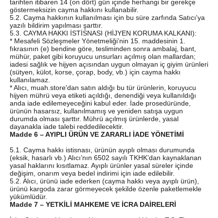
tarihten itibaren 14 (on dört) gün içinde herhangi bir gerekçe
göstermeksizin cayma hakkını kullanabilir.
5.2. Cayma hakkının kullanılması için bu süre zarfında Satıcı'ya
yazılı bildirim yapılması şarttır.
5.3. CAYMA HAKKI İSTİSNASI (HİJYEN KORUMA KALKANI):
* Mesafeli Sözleşmeler Yönetmeliği’nin 15. maddesinin 1.
fıkrasının (e) bendine göre, tesliminden sonra ambalaj, bant,
mühür, paket gibi koruyucu unsurları açılmış olan mallardan;
iadesi sağlık ve hijyen açısından uygun olmayan iç giyim ürünleri
(sütyen, külot, korse, çorap, body, vb.) için cayma hakkı
kullanılamaz.
* Alıcı, muah.store'dan satın aldığı bu tür ürünlerin, koruyucu
hijyen mührü veya etiketi açıldığı, denendiği veya kullanıldığı
anda iade edilemeyeceğini kabul eder. İade prosedüründe,
ürünün hasarsız, kullanılmamış ve yeniden satışa uygun
durumda olması şarttır. Mührü açılmış ürünlerde, yasal
dayanakla iade talebi reddedilecektir.
Madde 6 – AYIPLI ÜRÜN VE ZARARLI İADE YÖNETİMİ
5.1. Cayma hakkı istisnası, ürünün ayıplı olması durumunda
(eksik, hasarlı vb.) Alıcı’nın 6502 sayılı TKHK’dan kaynaklanan
yasal haklarını kısıtlamaz. Ayıplı ürünler yasal süreler içinde
değişim, onarım veya bedel indirimi için iade edilebilir.
5.2. Alıcı, ürünü iade ederken (cayma hakkı veya ayıplı ürün),
ürünü kargoda zarar görmeyecek şekilde özenle paketlemekle
yükümlüdür.
Madde 7 – YETKİLİ MAHKEME VE İCRA DAİRELERİ