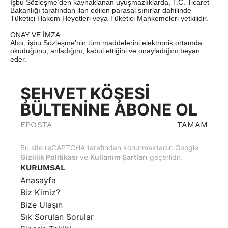
İşbu Sözleşme’den kaynaklanan uyuşmazlıklarda, T.C. Ticaret
Bakanlığı tarafından ilan edilen parasal sınırlar dahilinde
Tüketici Hakem Heyetleri veya Tüketici Mahkemeleri yetkilidir.
ONAY VE İMZA
Alıcı, işbu Sözleşme’nin tüm maddelerini elektronik ortamda
okuduğunu, anladığını, kabul ettiğini ve onayladığını beyan
eder.
ŞEHVET KÖŞESİ
BÜLTENİNE ABONE OL
TAMAM
Bu site reCAPTCHA tarafından korunmaktadır, Google
Gizlilik Politikası
ve
Kullanım Şartları
geçerlidir.
KURUMSAL
Anasayfa
Biz Kimiz?
Bize Ulaşın
Sık Sorulan Sorular