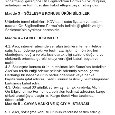
Yönetmeliği gereğince Ön Bilgilendirme Formu'nu okuduğunu,
anladığını ve tüm hususları kabul ettiğini beyan etmiş olur.
Madde 3 – SÖZLEŞME KONUSU ÜRÜN BİLGİLERİ
Ürünlerin temel nitelikleri, KDV dahil satış fiyatları ve toplam
tutarlar, Ön Bilgilendirme Formu'nda belirtildiği gibidir ve işbu
Sözleşme'nin ayrılmaz parçasıdır.
Madde 4 – GENEL HÜKÜMLER
4.1. Alıcı, internet sitesinde yer alan ürünlerin temel nitelikleri,
satış fiyatı, ödeme şekli ve teslimata ilişkin tüm ön bilgileri
okuduğunu, doğru ve eksiksiz olarak bilgi sahibi olduğunu ve
elektronik ortamda gerekli onayı verdiğini kabul, beyan ve
taahhüt eder.
4.2. Sözleşme konusu ürünün teslimatı için Satıcı'nın bedelinin
Alıcı'nın tercih ettiği ödeme şekliyle ödenmiş olması şarttır.
Herhangi bir nedenle ürün bedeli ödenmez veya banka
kayıtlarında iptal edilirse, Satıcı ürünün teslimi yükümlülüğünden
kurtulmuş kabul edilir.
4.3. Ürün, yasal 30 günlük süreyi aşmamak kaydıyla, Alıcı'nın
Ön Bilgilendirme Formu’nda belirtilen teslimat adresine, kargo
şirketi aracılığıyla ulaştırılır. Kargo ücreti Alıcı tarafından
ödenecektir.
Madde 5 – CAYMA HAKKI VE İÇ GİYİM İSTİSNASI
5.1. Alıcı, sözleşme konusu ürünün kendisine teslim edildiği