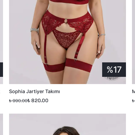
%17
k
Sophia Jartiyer Takımı
M
₺ 820.00
₺ 990.00
₺