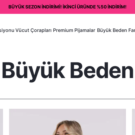
BÜYÜK SEZON İNDİRİMİ! İKİNCİ ÜRÜNDE %50 İNDİRİM!
ksiyonu
Vücut Çorapları
Premium Pijamalar
Büyük Beden Fan
Büyük Beden