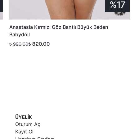
%17
Anastasia Kırmızı Göz Bantlı Büyük Beden
Babydoll
₺ 820.00
₺ 990.00
ÜYELİK
Oturum Aç
Kayıt Ol