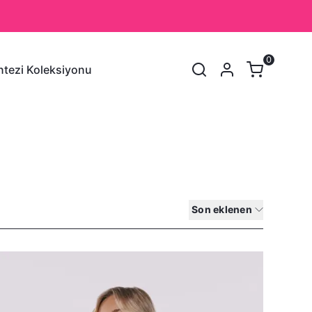
0
tezi Koleksiyonu
SEPET
(
0 Ürün
)
Alışveriş sepetinizde hiçbir şey yok.
Alışverişe Başla
Son eklenen