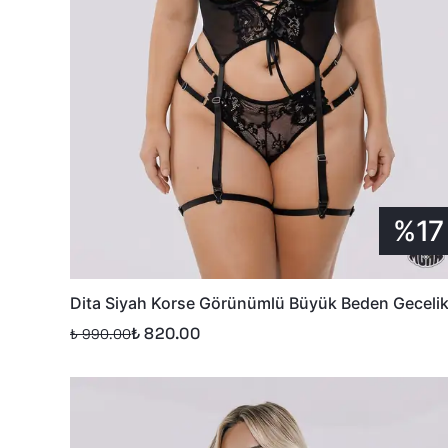
%17
Dita Siyah Korse Görünümlü Büyük Beden Geceli
₺ 820.00
₺ 990.00