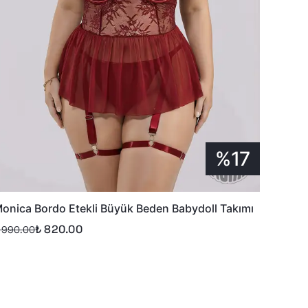
%17
onica Bordo Etekli Büyük Beden Babydoll Takımı
₺ 820.00
 990.00