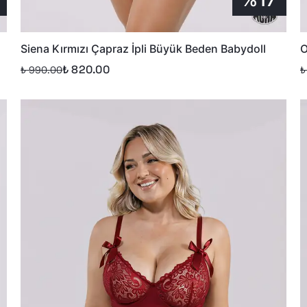
Siena Kırmızı Çapraz İpli Büyük Beden Babydoll
O
₺ 820.00
₺ 990.00
₺