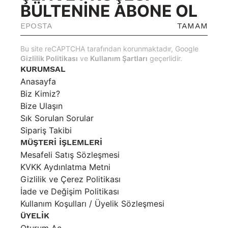
BÜLTENİNE ABONE OL
TAMAM
Bu site reCAPTCHA tarafından korunmaktadır, Google
Gizlilik Politikası
ve
Kullanım Şartları
geçerlidir.
KURUMSAL
Anasayfa
Biz Kimiz?
Bize Ulaşın
Sık Sorulan Sorular
Sipariş Takibi
MÜŞTERİ İŞLEMLERİ
Mesafeli Satış Sözleşmesi
KVKK Aydınlatma Metni
Gizlilik ve Çerez Politikası
İade ve Değişim Politikası
Kullanım Koşulları / Üyelik Sözleşmesi
ÜYELİK
Oturum Aç