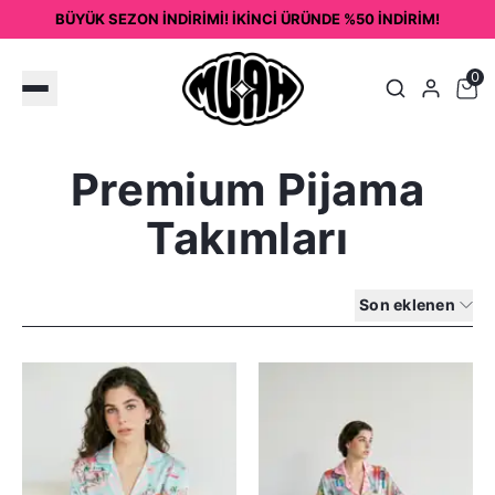
BÜYÜK SEZON İNDİRİMİ! İKİNCİ ÜRÜNDE %50 İNDİRİM!
0
Premium Pijama
Takımları
Son eklenen