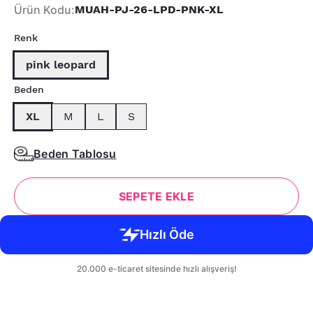
Ürün Kodu
:
MUAH-PJ-26-LPD-PNK-XL
Renk
pink leopard
Beden
XL
M
L
S
Beden Tablosu
SEPETE EKLE