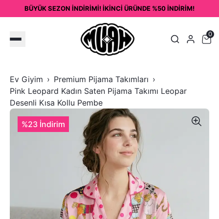
BÜYÜK SEZON İNDİRİMİ! İKİNCİ ÜRÜNDE %50 İNDİRİM!
0
Ev Giyim
Premium Pijama Takımları
Pink Leopard Kadın Saten Pijama Takımı Leopar
Desenli Kısa Kollu Pembe
%23 İndirim