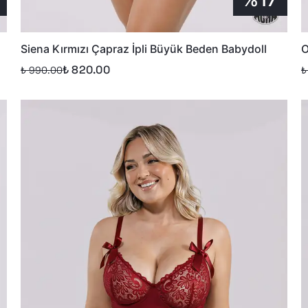
Siena Kırmızı Çapraz İpli Büyük Beden Babydoll
O
₺ 820.00
₺ 990.00
₺