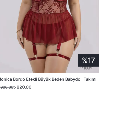
%17
onica Bordo Etekli Büyük Beden Babydoll Takımı
₺ 820.00
 990.00