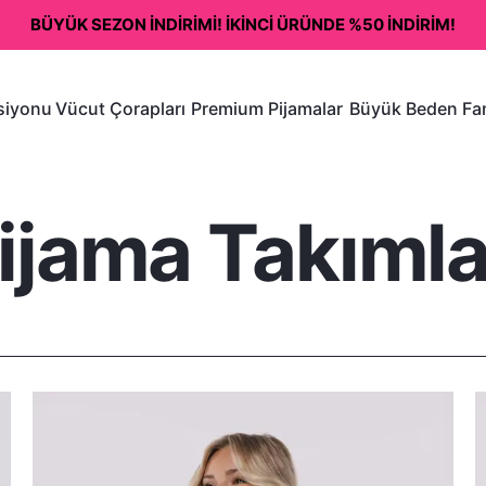
BÜYÜK SEZON İNDİRİMİ! İKİNCİ ÜRÜNDE %50 İNDİRİM!
ksiyonu
Vücut Çorapları
Premium Pijamalar
Büyük Beden Fan
ijama Takımla