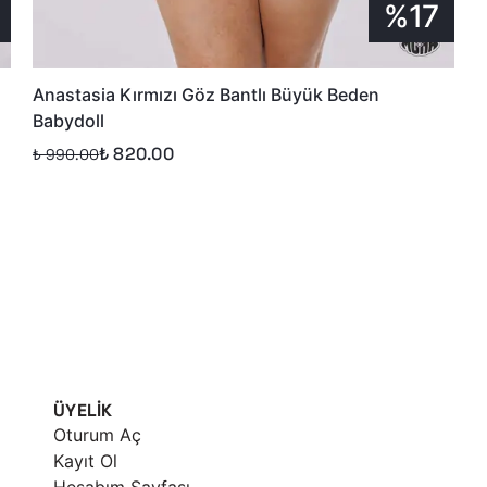
%17
Anastasia Kırmızı Göz Bantlı Büyük Beden
Babydoll
₺ 820.00
₺ 990.00
ÜYELİK
Oturum Aç
Kayıt Ol