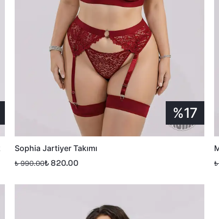
%17
k
Sophia Jartiyer Takımı
M
₺ 820.00
₺ 990.00
₺