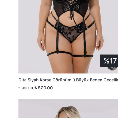
%17
Dita Siyah Korse Görünümlü Büyük Beden Geceli
₺ 820.00
₺ 990.00