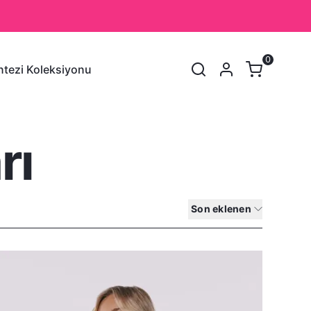
0
tezi Koleksiyonu
SEPET
(
0 Ürün
)
rı
Alışveriş sepetinizde hiçbir şey yok.
Alışverişe Başla
Son eklenen