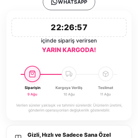
WHATSAPP
22:26:57
içinde sipariş verirsen
YARIN KARGODA!
Siparişin
Kargoya Veriliş
Teslimat
9 Ağu
10 Ağu
11 Ağu
Verilen süreler yaklaşık ve tahmini sürelerdir. Ürünlerin üretimi,
gönderim operasyonları değişkenlik gösterebilir.
Gizli, Hızlı ve Sadece Sana Özel