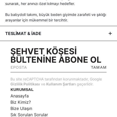
sunarak, her anınızı özel kılmayı hedefler.
Bu babydoll takımı, büyük beden giyimde zarafeti ve şıklığı
arayanlar için mükemmel bir tercihtir.
TESLİMAT & İADE
Hijyen Esası: İç giyim, fantezi giyim, bikini, plaj giyimi ve ilgili
ŞEHVET KÖŞESİ
aksesuarlarda, yasal hijyen standartları gereği sizin sağlığınız
için değişim veya iade yapılamaz.
BÜLTENİNE ABONE OL
Kişiye Özel Üretim: Ürünler size özel hazırlandığından, sipariş
onaylandıktan sonra iptal işlemi yapılamamaktadır.
TAMAM
Değişim Koşulu (Genel): Genel kategorideki hijyen sorunu
taşımayan kullanılmamış ve etiketi çıkarılmamış ürünler için,
Bu site reCAPTCHA tarafından korunmaktadır, Google
teslimattan itibaren 3 iş günü içinde değişim talep
Gizlilik Politikası
ve
Kullanım Şartları
geçerlidir.
edebilirsiniz.
KURUMSAL
Destek: Değişim, soru ve talepleriniz için
Anasayfa
“
hello@socialkrone.com
” e-posta adresinden bize
Biz Kimiz?
ulaşabilirsiniz.
Bize Ulaşın
Sık Sorulan Sorular