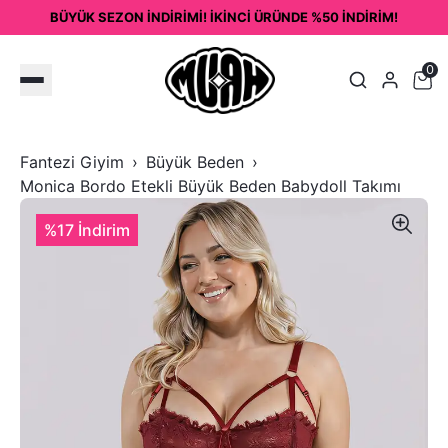
BÜYÜK SEZON İNDİRİMİ! İKİNCİ ÜRÜNDE %50 İNDİRİM!
0
Fantezi Giyim
Büyük Beden
Monica Bordo Etekli Büyük Beden Babydoll Takımı
%17 İndirim