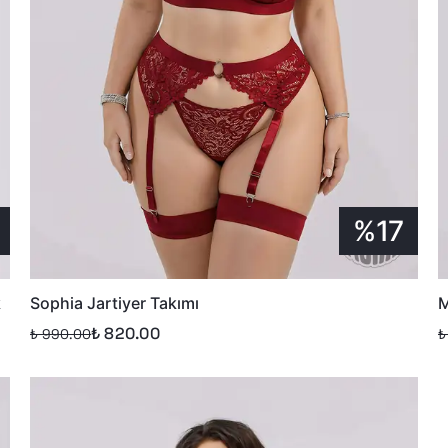
%17
k
Sophia Jartiyer Takımı
M
₺ 820.00
₺ 990.00
₺