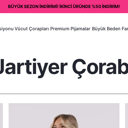
BÜYÜK SEZON İNDİRİMİ! İKİNCİ ÜRÜNDE %50 İNDİRİM!
ksiyonu
Vücut Çorapları
Premium Pijamalar
Büyük Beden Fan
Jartiyer Çorab