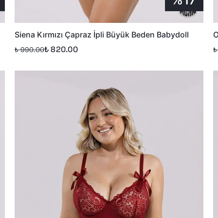
Siena Kırmızı Çapraz İpli Büyük Beden Babydoll
O
₺ 820.00
₺ 990.00
₺