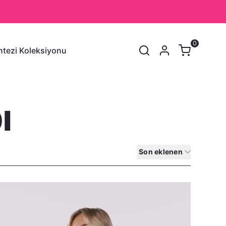
0
tezi Koleksiyonu
SEPET
(
0 Ürün
)
ı
Alışveriş sepetinizde hiçbir şey yok.
Alışverişe Başla
Son eklenen