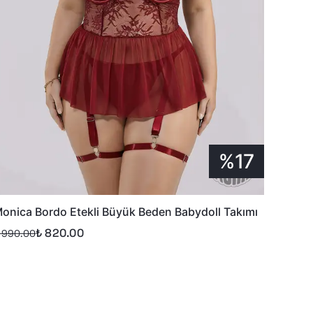
%17
onica Bordo Etekli Büyük Beden Babydoll Takımı
₺ 820.00
 990.00