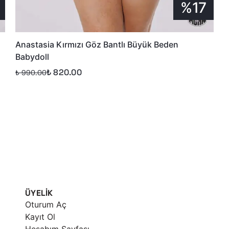
%17
Anastasia Kırmızı Göz Bantlı Büyük Beden
Babydoll
₺ 820.00
₺ 990.00
ÜYELİK
Oturum Aç
Kayıt Ol