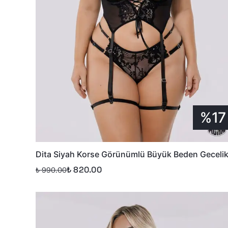
%17
Dita Siyah Korse Görünümlü Büyük Beden Geceli
₺ 820.00
₺ 990.00