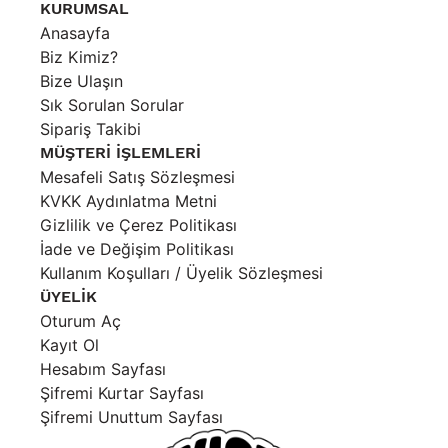
edebilirsiniz.
KURUMSAL
Destek: Değişim, soru ve talepleriniz için
Anasayfa
“
hello@socialkrone.com
” e-posta adresinden bize
Biz Kimiz?
ulaşabilirsiniz.
Bize Ulaşın
Sık Sorulan Sorular
Sipariş Takibi
MÜŞTERİ İŞLEMLERİ
Mesafeli Satış Sözleşmesi
KVKK Aydınlatma Metni
Gizlilik ve Çerez Politikası
İade ve Değişim Politikası
Kullanım Koşulları / Üyelik Sözleşmesi
ÜYELİK
Oturum Aç
Kayıt Ol
Hesabım Sayfası
Şifremi Kurtar Sayfası
Şifremi Unuttum Sayfası