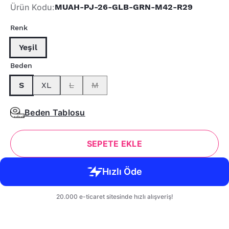
Ürün Kodu
:
MUAH-PJ-26-GLB-GRN-M42-R29
Renk
Yeşil
Beden
S
XL
L
M
Beden Tablosu
SEPETE EKLE