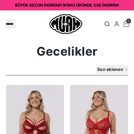
BÜYÜK SEZON İNDİRİMİ! İKİNCİ ÜRÜNDE %50 İNDİRİM!
0
Gecelikler
Son eklenen