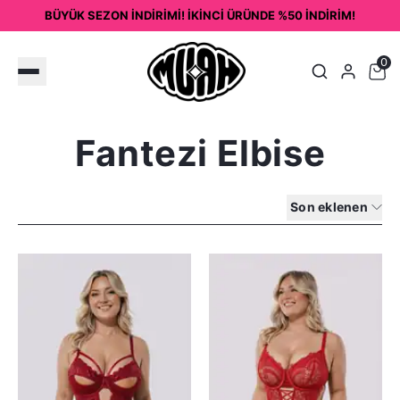
BÜYÜK SEZON İNDİRİMİ! İKİNCİ ÜRÜNDE %50 İNDİRİM!
0
Fantezi Elbise
Son eklenen