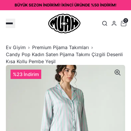
BÜYÜK SEZON İNDİRİMİ! İKİNCİ ÜRÜNDE %50 İNDİRİM!
0
Ev Giyim
Premium Pijama Takımları
Candy Pop Kadın Saten Pijama Takımı Çizgili Desenli
Kısa Kollu Pembe Yeşil
%23 İndirim