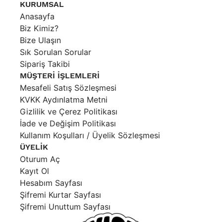
edebilirsiniz.
KURUMSAL
Destek: Değişim, soru ve talepleriniz için
Anasayfa
“
hello@socialkrone.com
” e-posta adresinden bize
Biz Kimiz?
ulaşabilirsiniz.
Bize Ulaşın
Sık Sorulan Sorular
Sipariş Takibi
MÜŞTERİ İŞLEMLERİ
Mesafeli Satış Sözleşmesi
KVKK Aydınlatma Metni
Gizlilik ve Çerez Politikası
İade ve Değişim Politikası
Kullanım Koşulları / Üyelik Sözleşmesi
ÜYELİK
Oturum Aç
Kayıt Ol
Hesabım Sayfası
Şifremi Kurtar Sayfası
Şifremi Unuttum Sayfası