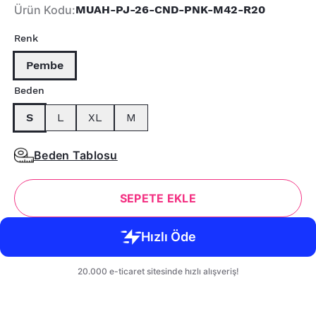
Ürün Kodu
:
MUAH-PJ-26-CND-PNK-M42-R20
Renk
Pembe
Beden
S
L
XL
M
Beden Tablosu
SEPETE EKLE